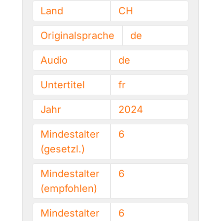
Land
CH
Originalsprache
de
Audio
de
Untertitel
fr
Jahr
2024
Mindestalter
6
(gesetzl.)
Mindestalter
6
(empfohlen)
Mindestalter
6