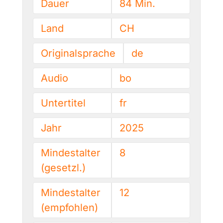
Dauer
84 Min.
Land
CH
Originalsprache
de
Audio
bo
Untertitel
fr
Jahr
2025
Mindestalter
8
(gesetzl.)
Mindestalter
12
(empfohlen)