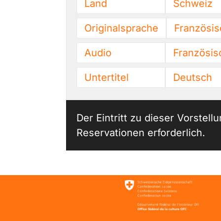
Land
Schweiz
Originalsprache
Französis
Audio
Französis
Untertitel
Deutsch
Der Eintritt zu dieser Vorstell
Reservationen erforderlich.