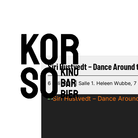
Siri Hustvedt – Dance Around 
6 Juli 18:15 | Salle 1. Heleen Wubbe, 7