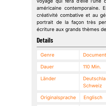
voyage qui fera d’elle l’une 
américaine contemporaine. En
créativité combative et au gé
portrait de la façon très pe
écriture aux grands thèmes de l
Details
Genre
Document
Dauer
110 Min.
Länder
Deutschla
Schweiz
Originalsprache
Englisch